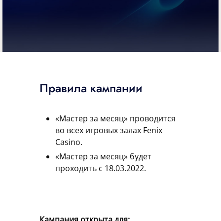
Правила кампании
«Мастер за месяц» проводится
во всех игровых залах Fenix
Casino.
«Мастер за месяц» будет
проходить с 18.03.2022.
Кампания открыта для: