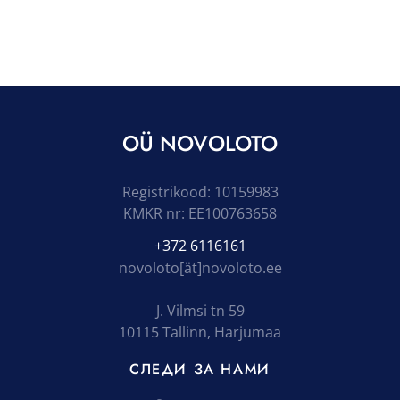
OÜ NOVOLOTO
Registrikood: 10159983
KMKR nr: EE100763658
+372 6116161
novoloto[ät]novoloto.ee
J. Vilmsi tn 59
10115 Tallinn, Harjumaa
СЛЕДИ ЗА НАМИ