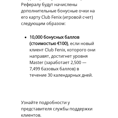
Рефералу будут начислены
дополнительные бонусные очки на
его карту Club Fenix (игровой счет)
следующим образом:
10,000 бонусных баллов
(стоимостью €100)
, если новый
клиент Club Fenix, которого они
направят, достигнет уровня
Master (заработает 2,500 —
7,499 базовых баллов) в
течение 30 календарных дней.
Узнайте подробности у
представителя службы поддержки
клиентов.