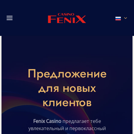
Back
Back
Back
Back
ЗИНО
ОВЫЕ ЗАЛЫ
VOLOTO
ХОДИ НА РАБОТУ
овые залы
ации
омпании
ть заявку на работу
Предложение
 Fenix
анда
для новых
тактная информация
клиентов
ации
Fenix Casino
предлагает тебе
увлекательный и первоклассный