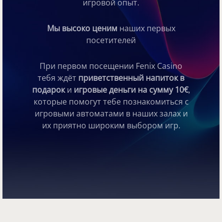
игровой опыт.
Мы высоко ценим
наших первых
посетителей
При первом посещении Fenix Casino
тебя ждёт
приветственный напиток в
подарок
и
игровые деньги на сумму 10€
,
которые помогут тебе познакомиться с
игровыми автоматами в наших залах и
их приятно широким выбором игр.