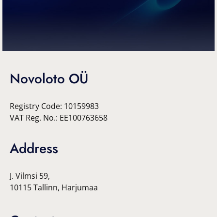
Novoloto OÜ
Registry Code: 10159983
VAT Reg. No.: EE100763658
Address
J. Vilmsi 59,
10115 Tallinn, Harjumaa