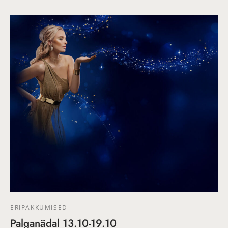
ERIPAKKUMISED
Palganädal 13.10-19.10