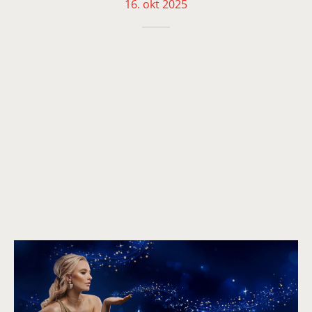
16. okt 2025