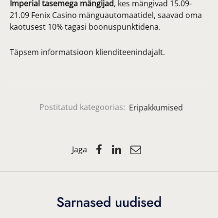
Imperial tasemega mängijad
, kes mängivad 15.09-
21.09 Fenix Casino mänguautomaatidel, saavad oma
kaotusest 10% tagasi boonuspunktidena.
Täpsem informatsioon klienditeenindajalt.
Postitatud kategoorias:
Eripakkumised
Jaga
Sarnased uudised