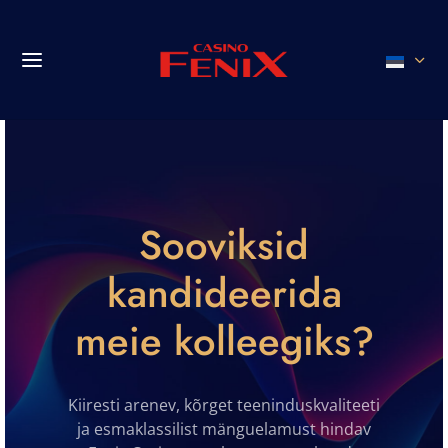
Back
Back
IINO
ST
kohad
võttest
Sooviksid
utustundlik mängimine
ideeri tööle
kandideerida
ii
aktinfo
meie kolleegiks?
skond
Kiiresti arenev, kõrget teeninduskvaliteeti
ja esmaklassilist mänguelamust hindav