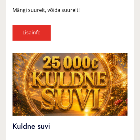
Mängi suurelt, võida suurelt!
Lisainfo
Kuldne suvi