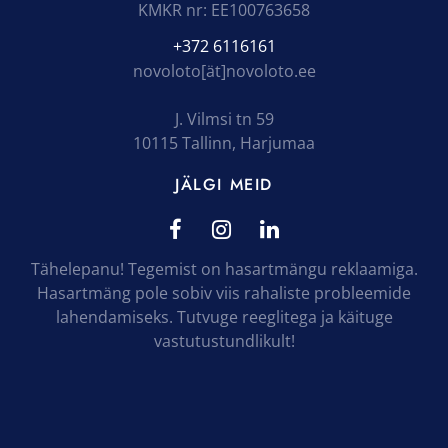
KMKR nr: EE100763658
+372 6116161
novoloto[ät]novoloto.ee
J. Vilmsi tn 59
10115 Tallinn, Harjumaa
JÄLGI MEID
Tähelepanu! Tegemist on hasartmängu reklaamiga.
Hasartmäng pole sobiv viis rahaliste probleemide
lahendamiseks. Tutvuge reeglitega ja käituge
vastutustundlikult!