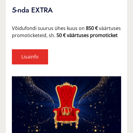
5-nda EXTRA
Võidufondi suurus ühes kuus on
850 €
väärtuses
promoticketeid, sh.
50 € väärtuses promoticket
Lisainfo