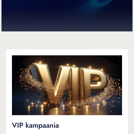
VIP kampaania