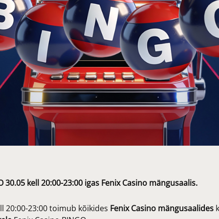
 30.05 kell 20:00-23:00 igas Fenix Casino mängusaalis.
ll 20:00-23:00 toimub kõikides
Fenix Casino mängusaalides