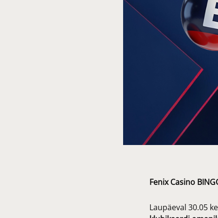
Fenix Casino BINGO
Laupäeval 30.05 ke