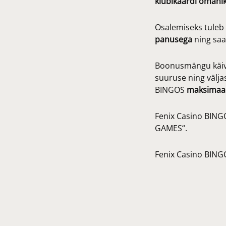
klubikaardi omani
Osalemiseks tule
panusega
ning sa
Boonusmängu käivi
suuruse ning välja
BINGOS
maksimaal
Fenix Casino BING
GAMES“.
Fenix Casino BINGO