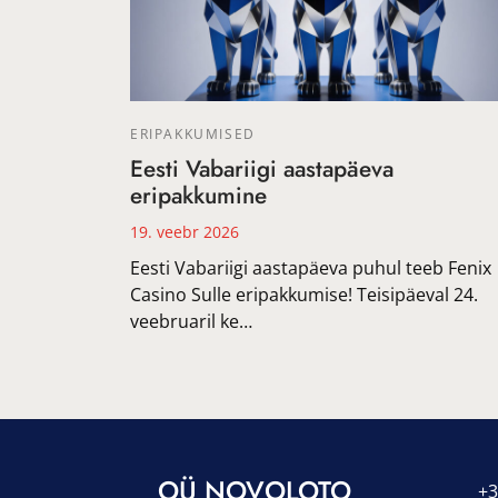
ERIPAKKUMISED
Eesti Vabariigi aastapäeva
eripakkumine
19. veebr 2026
Eesti Vabariigi aastapäeva puhul teeb Fenix
Casino Sulle eripakkumise! Teisipäeval 24.
veebruaril ke…
OÜ NOVOLOTO
+3