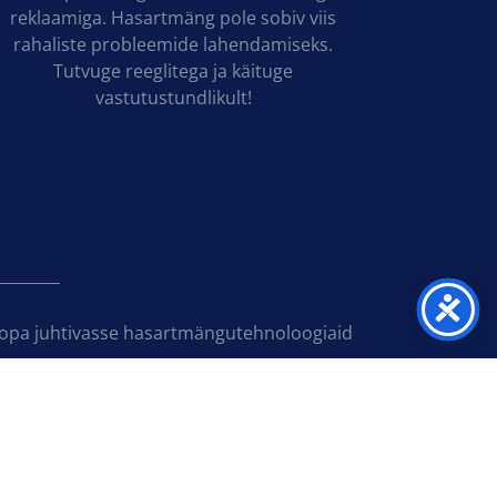
reklaamiga. Hasartmäng pole sobiv viis
rahaliste probleemide lahendamiseks.
Tutvuge reeglitega ja käituge
vastutustundlikult!
oopa juhtivasse hasartmängutehnoloogiaid