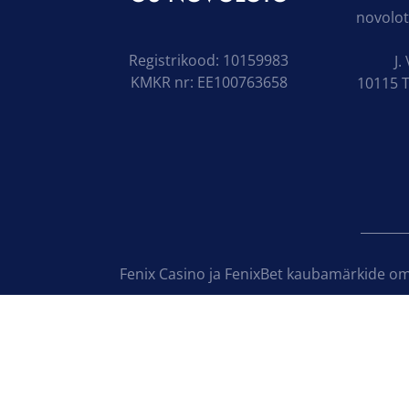
novolot
Registrikood: 10159983
J.
KMKR nr: EE100763658
10115 T
Fenix Casino ja FenixBet kaubamärkide o