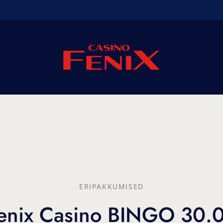
ERIPAKKUMISED
enix Casino BINGO 30.