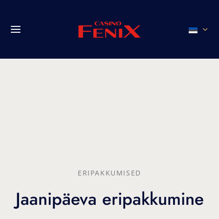
Back
Back
IINO
ST
kohad
võttest
utustundlik mängimine
ideeri tööle
ii
aktinfo
skond
ERIPAKKUMISED
Jaanipäeva eripakkumine