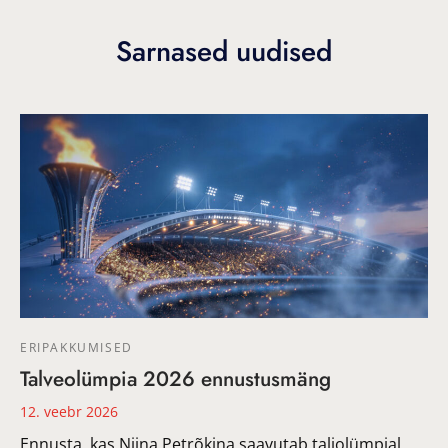
Sarnased uudised
ERIPAKKUMISED
Talveolümpia 2026 ennustusmäng
12. veebr 2026
Ennusta, kas Niina Petrõkina saavutab taliolümpial