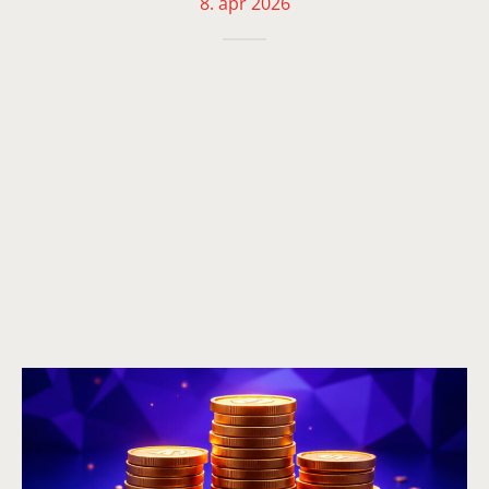
8. apr 2026