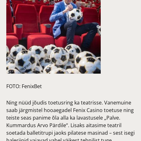
FOTO:
FenixBet
Ning nüüd jõudis toetusring ka teatrisse. Vanemuine
saab järgmistel hooaegadel Fenix Casino toetuse ning
teiste seas panime õla alla ka lavastusele „Palve.
Kummardus Arvo Pärdile“. Lisaks aitasime teatril
soetada balletitrupi jaoks pilatese masinad – sest isegi
baleriinid vajavad vahel väikest tehnilist tuge.