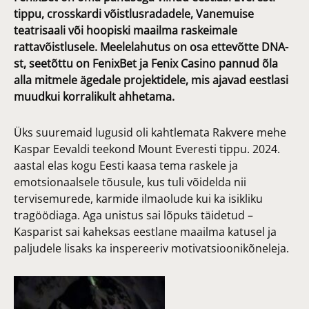
tippu, crosskardi võistlusradadele, Vanemuise
teatrisaali või hoopiski maailma raskeimale
rattavõistlusele. Meelelahutus on osa ettevõtte DNA-
st, seetõttu on FenixBet ja Fenix Casino pannud õla
alla mitmele ägedale projektidele, mis ajavad eestlasi
muudkui korralikult ahhetama.
Üks suuremaid lugusid oli kahtlemata Rakvere mehe
Kaspar Eevaldi teekond Mount Everesti tippu. 2024.
aastal elas kogu Eesti kaasa tema raskele ja
emotsionaalsele tõusule, kus tuli võidelda nii
tervisemurede, karmide ilmaolude kui ka isikliku
tragöödiaga. Aga unistus sai lõpuks täidetud –
Kasparist sai kaheksas eestlane maailma katusel ja
paljudele lisaks ka inspereeriv motivatsioonikõneleja.