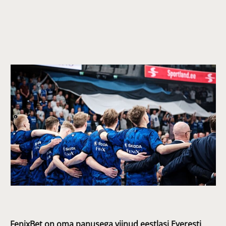
FenixBet on oma panusega viinud eestlasi Everesti