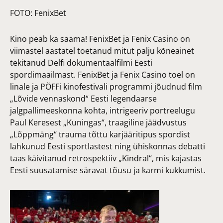
FOTO:
FenixBet
Kino peab ka saama! FenixBet ja Fenix Casino on
viimastel aastatel toetanud mitut palju kõneainet
tekitanud Delfi dokumentaalfilmi Eesti
spordimaailmast. FenixBet ja Fenix Casino toel on
linale ja PÖFFi kinofestivali programmi jõudnud film
„Lõvide vennaskond“ Eesti legendaarse
jalgpallimeeskonna kohta, intrigeeriv portreelugu
Paul Keresest „Kuningas“, traagiline jäädvustus
„Lõppmäng“ trauma tõttu karjääritipus spordist
lahkunud Eesti sportlastest ning ühiskonnas debatti
taas käivitanud retrospektiiv „Kindral“, mis kajastas
Eesti suusatamise säravat tõusu ja karmi kukkumist.