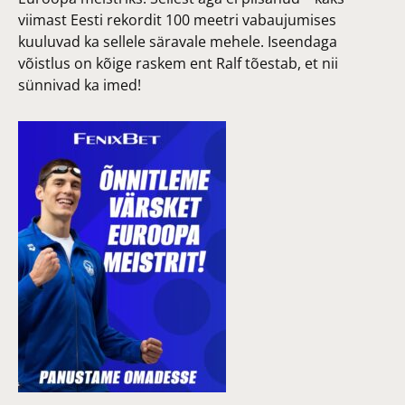
viimast Eesti rekordit 100 meetri vabaujumises
kuuluvad ka sellele säravale mehele. Iseendaga
võistlus on kõige raskem ent Ralf tõestab, et nii
sünnivad ka imed!