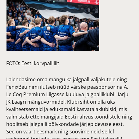
FOTO:
Eesti korvpalliliit
Laiendasime oma mängu ka jalgpalliväljakutele ning
FenixBeti nimi ilutseb nüüd värske peasponsorina A.
Le Coq Premium Liigasse kuuluva jalgpalliklubi Harju
JK Laagri mänguvormidel. Klubi siht on olla üks
kvaliteetsemaid ja edukamaid kasvatajaklubisid, mis
valmistab ette mängijaid Eesti rahvuskoondistele ning
hoolitseb jalgpalli põlvkondade järjepidevuse eest.
See on väärt eesmärk ning soovime neid sellel
teekonnal toetada, sest armastame Eesti jalgpalli!