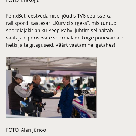
FenixBeti eestvedamisel jõudis TV6 eetrisse ka
rallispordi saatesari „Kurvid sirgeks“, mis tuntud
spordiajakirjaniku Peep Pahvi juhtimisel näitab
vaatajale põrisevate spordialade kõige põnevamaid
hetki ja telgitaguseid. Väärt vaatamine igatahes!
FOTO:
Alari Jüriöö