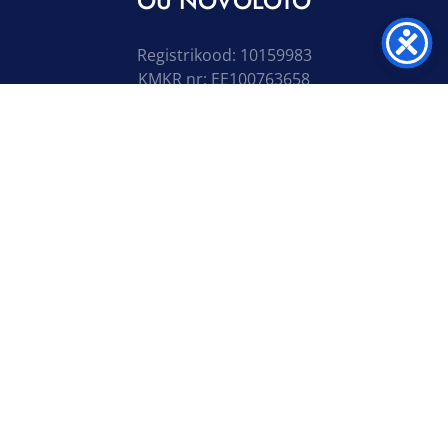
OÜ NOVOLOTO
Registrikood: 10159983
KMKR nr: EE100763658
+372 6116161
novoloto[ät]novoloto.ee
J. Vilmsi tn 59
10115 Tallinn, Harjumaa
JÄLGI MEID
Tähelepanu! Tegemist on hasartmängu reklaamiga.
Hasartmäng pole sobiv viis rahaliste probleemide
lahendamiseks. Tutvuge reeglitega ja käituge
vastutustundlikult!