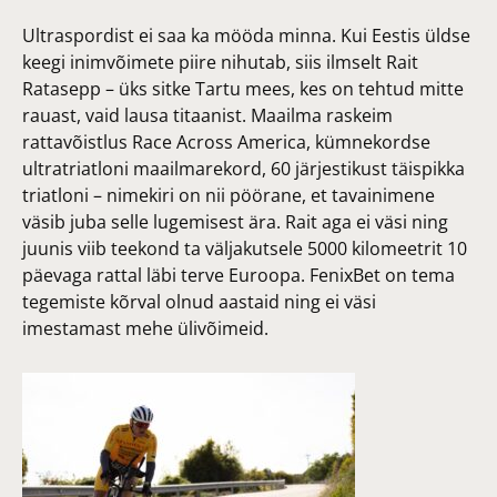
Ultraspordist ei saa ka mööda minna. Kui Eestis üldse
keegi inimvõimete piire nihutab, siis ilmselt Rait
Ratasepp – üks sitke Tartu mees, kes on tehtud mitte
rauast, vaid lausa titaanist. Maailma raskeim
rattavõistlus Race Across America, kümnekordse
ultratriatloni maailmarekord, 60 järjestikust täispikka
triatloni – nimekiri on nii pöörane, et tavainimene
väsib juba selle lugemisest ära. Rait aga ei väsi ning
juunis viib teekond ta väljakutsele 5000 kilomeetrit 10
päevaga rattal läbi terve Euroopa. FenixBet on tema
tegemiste kõrval olnud aastaid ning ei väsi
imestamast mehe ülivõimeid.