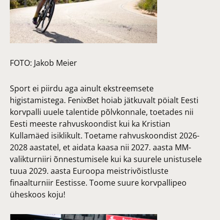
FOTO:
Jakob Meier
Sport ei piirdu aga ainult ekstreemsete
higistamistega. FenixBet hoiab jätkuvalt pöialt Eesti
korvpalli uuele talentide põlvkonnale, toetades nii
Eesti meeste rahvuskoondist kui ka Kristian
Kullamäed isiklikult. Toetame rahvuskoondist 2026-
2028 aastatel, et aidata kaasa nii 2027. aasta MM-
valikturniiri õnnestumisele kui ka suurele unistusele
tuua 2029. aasta Euroopa meistrivõistluste
finaalturniir Eestisse. Toome suure korvpallipeo
üheskoos koju!