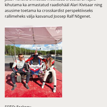
kihutama ka armastatud raadiohääl Alari Kivisaar ning
asusime toetama ka crosskardist perspektiivseks
rallimeheks välja kasvanud Joosep Ralf Nõgenet.
FOTO:
Erakogu