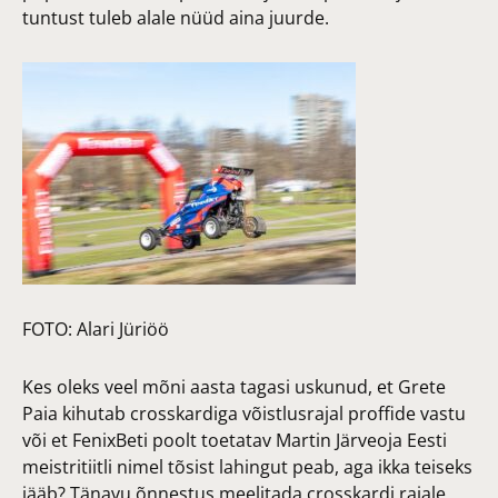
tuntust tuleb alale nüüd aina juurde.
FOTO:
Alari Jüriöö
Kes oleks veel mõni aasta tagasi uskunud, et Grete
Paia kihutab crosskardiga võistlusrajal proffide vastu
või et FenixBeti poolt toetatav Martin Järveoja Eesti
meistritiitli nimel tõsist lahingut peab, aga ikka teiseks
jääb? Tänavu õnnestus meelitada crosskardi rajale