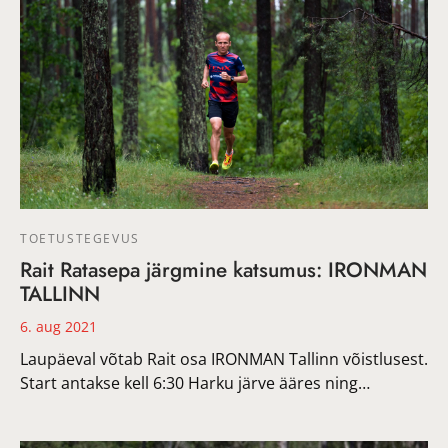
TOETUSTEGEVUS
Rait Ratasepa järgmine katsumus: IRONMAN
TALLINN
6. aug 2021
Laupäeval võtab Rait osa IRONMAN Tallinn võistlusest.
Start antakse kell 6:30 Harku järve ääres ning…