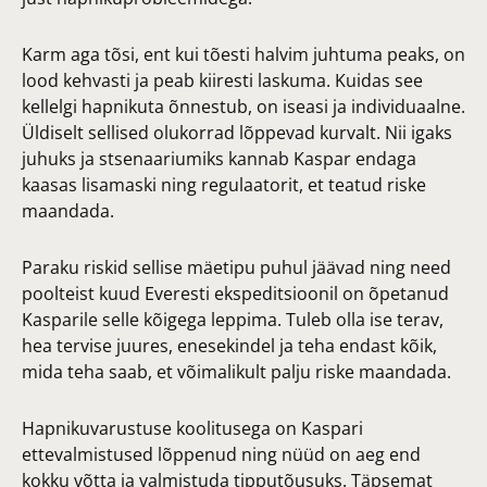
Karm aga tõsi, ent kui tõesti halvim juhtuma peaks, on
lood kehvasti ja peab kiiresti laskuma. Kuidas see
kellelgi hapnikuta õnnestub, on iseasi ja individuaalne.
Üldiselt sellised olukorrad lõppevad kurvalt. Nii igaks
juhuks ja stsenaariumiks kannab Kaspar endaga
kaasas lisamaski ning regulaatorit, et teatud riske
maandada.
Paraku riskid sellise mäetipu puhul jäävad ning need
poolteist kuud Everesti ekspeditsioonil on õpetanud
Kasparile selle kõigega leppima. Tuleb olla ise terav,
hea tervise juures, enesekindel ja teha endast kõik,
mida teha saab, et võimalikult palju riske maandada.
Hapnikuvarustuse koolitusega on Kaspari
ettevalmistused lõppenud ning nüüd on aeg end
kokku võtta ja valmistuda tipputõusuks. Täpsemat