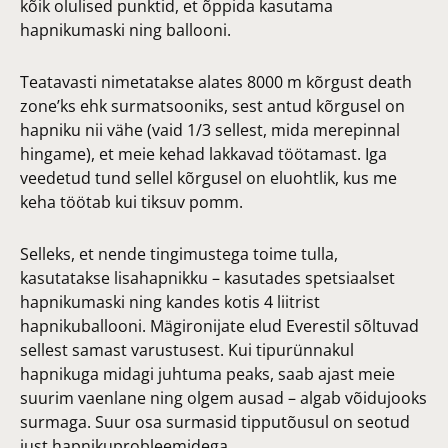
kõik olulised punktid, et õppida kasutama
hapnikumaski ning ballooni.
Teatavasti nimetatakse alates 8000 m kõrgust death
zone’ks ehk surmatsooniks, sest antud kõrgusel on
hapniku nii vähe (vaid 1/3 sellest, mida merepinnal
hingame), et meie kehad lakkavad töötamast. Iga
veedetud tund sellel kõrgusel on eluohtlik, kus me
keha töötab kui tiksuv pomm.
Selleks, et nende tingimustega toime tulla,
kasutatakse lisahapnikku – kasutades spetsiaalset
hapnikumaski ning kandes kotis 4 liitrist
hapnikuballooni. Mägironijate elud Everestil sõltuvad
sellest samast varustusest. Kui tipurünnakul
hapnikuga midagi juhtuma peaks, saab ajast meie
suurim vaenlane ning olgem ausad – algab võidujooks
surmaga. Suur osa surmasid tipputõusul on seotud
just hapnikuprobleemidega.