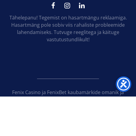
Tähelepanu! Tegemist on hasartmängu reklaamiga.
Hasartmäng pole sobiv viis rahaliste probleemide
lahendamiseks. Tutvuge reeglitega ja käituge
vastutustundlikult!
Fenix Casino ja FenixBet kaubamärkide omanik ja
kasiinode operaatorfirma OÜ Novoloto kuulub
Euroopa juhtivasse hasartmängutehnoloogiaid
arendavasse ja tootvasse kontserni Novomatic
Group.