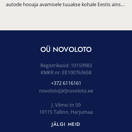
autode hooaja avamisele tuuakse kohale Eestis ains…
OÜ NOVOLOTO
Registrikood: 10159983
KMKR nr: EE100763658
+372 6116161
novoloto[ät]novoloto.ee
J. Vilmsi tn 59
10115 Tallinn, Harjumaa
JÄLGI MEID