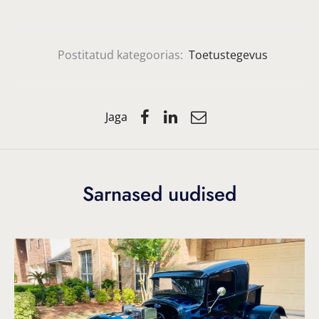
Postitatud kategoorias:
Toetustegevus
Jaga
Sarnased uudised