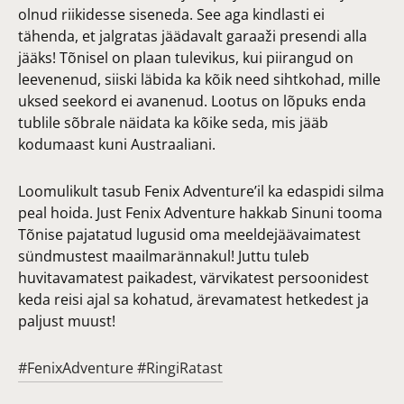
olnud riikidesse siseneda. See aga kindlasti ei
tähenda, et jalgratas jäädavalt garaaži presendi alla
jääks! Tõnisel on plaan tulevikus, kui piirangud on
leevenenud, siiski läbida ka kõik need sihtkohad, mille
uksed seekord ei avanenud. Lootus on lõpuks enda
tublile sõbrale näidata ka kõike seda, mis jääb
kodumaast kuni Austraaliani.
Loomulikult tasub Fenix Adventure’il ka edaspidi silma
peal hoida. Just Fenix Adventure hakkab Sinuni tooma
Tõnise pajatatud lugusid oma meeldejäävaimatest
sündmustest maailmarännakul! Juttu tuleb
huvitavamatest paikadest, värvikatest persoonidest
keda reisi ajal sa kohatud, ärevamatest hetkedest ja
paljust muust!
#FenixAdventure #RingiRatast