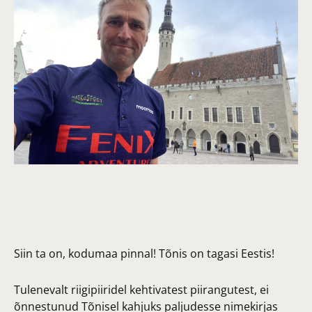
Siin ta on, kodumaa pinnal! Tõnis on tagasi Eestis!
Tulenevalt riigipiiridel kehtivatest piirangutest, ei
õnnestunud Tõnisel kahjuks paljudesse nimekirjas