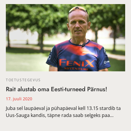
TOETUSTEGEVUS
Rait alustab oma Eesti-turneed Pärnus!
17. juuli 2020
Juba sel laupäeval ja pühapäeval kell 13.15 stardib ta
Uus-Sauga kandis, täpne rada saab selgeks paa…