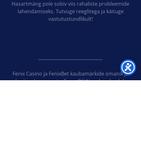
Hasartmäng pole sobiv viis rahaliste probleemide
lahendamiseks. Tutvuge reeglitega ja käituge
vastutustundlikult!
Fenix Casino ja FenixBet kaubamärkide omanik ja
kasiinode operaatorfirma OÜ Novoloto kuulub
Euroopa juhtivasse hasartmängutehnoloogiaid
arendavasse ja tootvasse kontserni Novomatic
Group.