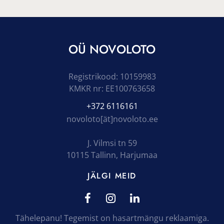
OÜ NOVOLOTO
Registrikood: 10159983
KMKR nr: EE100763658
+372 6116161
novoloto[ät]novoloto.ee
J. Vilmsi tn 59
10115 Tallinn, Harjumaa
JÄLGI MEID
Tähelepanu! Tegemist on hasartmängu reklaamiga.