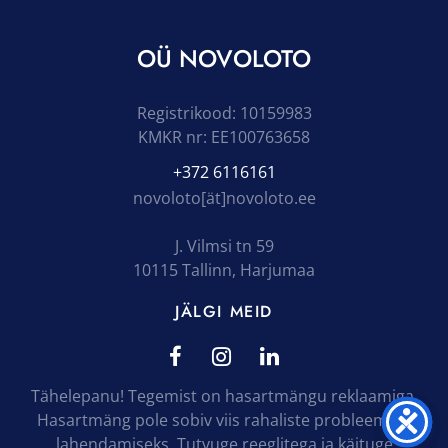
OÜ NOVOLOTO
Registrikood: 10159983
KMKR nr: EE100763658
+372 6116161
novoloto[ät]novoloto.ee
J. Vilmsi tn 59
10115 Tallinn, Harjumaa
JÄLGI MEID
Tähelepanu! Tegemist on hasartmängu reklaamiga.
Hasartmäng pole sobiv viis rahaliste probleemide
lahendamiseks. Tutvuge reeglitega ja käituge