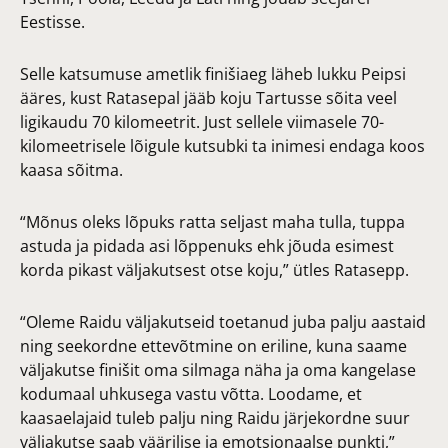
Eestisse.
Selle katsumuse ametlik finišiaeg läheb lukku Peipsi
ääres, kust Ratasepal jääb koju Tartusse sõita veel
ligikaudu 70 kilomeetrit. Just sellele viimasele 70-
kilomeetrisele lõigule kutsubki ta inimesi endaga koos
kaasa sõitma.
“Mõnus oleks lõpuks ratta seljast maha tulla, tuppa
astuda ja pidada asi lõppenuks ehk jõuda esimest
korda pikast väljakutsest otse koju,” ütles Ratasepp.
“Oleme Raidu väljakutseid toetanud juba palju aastaid
ning seekordne ettevõtmine on eriline, kuna saame
väljakutse finišit oma silmaga näha ja oma kangelase
kodumaal uhkusega vastu võtta. Loodame, et
kaasaelajaid tuleb palju ning Raidu järjekordne suur
väljakutse saab väärilise ja emotsionaalse punkti,”