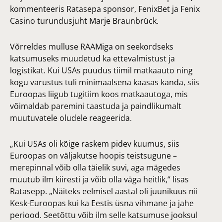
kommenteeris Ratasepa sponsor, FenixBet ja Fenix
Casino turundusjuht Marje Braunbrück.
Võrreldes mulluse RAAMiga on seekordseks
katsumuseks muudetud ka ettevalmistust ja
logistikat. Kui USAs puudus tiimil matkaauto ning
kogu varustus tuli minimaalsena kaasas kanda, siis
Euroopas liigub tugitiim koos matkaautoga, mis
võimaldab paremini taastuda ja paindlikumalt
muutuvatele oludele reageerida.
„Kui USAs oli kõige raskem pidev kuumus, siis
Euroopas on väljakutse hoopis teistsugune –
merepinnal võib olla täielik suvi, aga mägedes
muutub ilm kiiresti ja võib olla väga heitlik,“ lisas
Ratasepp. „Näiteks eelmisel aastal oli juunikuus nii
Kesk-Euroopas kui ka Eestis üsna vihmane ja jahe
periood. Seetõttu võib ilm selle katsumuse jooksul