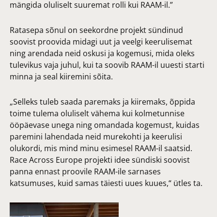
mängida oluliselt suuremat rolli kui RAAM-il.”
Ratasepa sõnul on seekordne projekt sündinud
soovist proovida midagi uut ja veelgi keerulisemat
ning arendada neid oskusi ja kogemusi, mida oleks
tulevikus vaja juhul, kui ta soovib RAAM-il uuesti starti
minna ja seal kiiremini sõita.
„Selleks tuleb saada paremaks ja kiiremaks, õppida
toime tulema oluliselt vähema kui kolmetunnise
ööpäevase unega ning omandada kogemust, kuidas
paremini lahendada neid murekohti ja keerulisi
olukordi, mis mind minu esimesel RAAM-il saatsid.
Race Across Europe projekti idee sündiski soovist
panna ennast proovile RAAM-ile sarnases
katsumuses, kuid samas täiesti uues kuues,“ ütles ta.