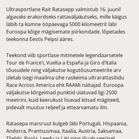
Ultrasportlane Rait Ratasepp valmistub 16. juunil
algavaks erakordseks rattaväljakutseks, mille käigus
läbib ta kümne ööpäevaga 5000 kilomeetrit läbi
Euroopa kõige mägisemate piirkondade, lõpetades
teekonna Eestis Peipsi ääres.
Teekond viib sportlase mitmetele legendaarsetele
Tour de France’i, Vuelta a España ja Giro d’Italia
tõusudele ning väljakutse kogutõusumeetrite arv
ületab isegi maailma ühe raskeima ultrarattasõidu
Race Across America ehk RAAMi näitajad. Euroopa
väljakutse kõrgeimad punktid ulatuvad ligi 2500
meetrini, kuid keerukust lisavad kitsad mägiteed,
pidevalt muutuv reljeef ja ettearvamatu ilm.
Ratasepa marsruut kulgeb läbi Portugali, Hispaania,
Andorra, Prantsusmaa, Itaalia, Austria, Saksamaa,
Tšehhi, Poola, Leedu ja Läti ning jõuab seejärel