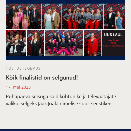
TOETUSTEGEVUS
Kõik finalistid on selgunud!
17. mai 2023
Pühapäeva seisuga said kohtunike ja televaatajate
valikul selgeks Jaak Joala nimelise suure eestikee…